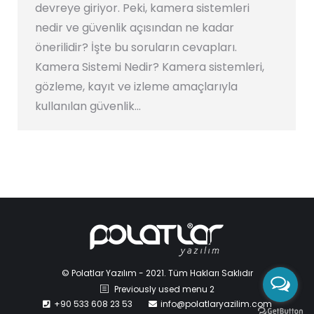
devreye giriyor. Peki, kamera sistemleri
nedir ve güvenlik açısından ne kadar
önerilidir? İşte bu soruların cevapları.
Kamera Sistemi Nedir? Kamera sistemleri,
gözleme, kayıt ve izleme amaçlarıyla
kullanılan güvenlik…
© Polatlar Yazılım - 2021. Tüm Hakları Saklıdır
Previously used menu 2
+90 533 608 23 53
info@polatlaryazilim.com