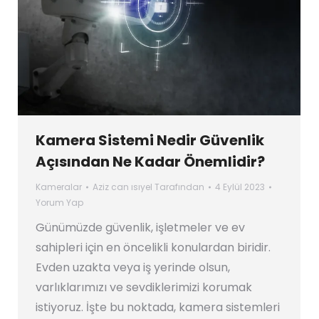
Kamera Sistemi Nedir Güvenlik
Açısından Ne Kadar Önemlidir?
Kameralar
Aziz can ısıyel
Tarafından
4 Eylül 2023
Yorum Yap
Günümüzde güvenlik, işletmeler ve ev
sahipleri için en öncelikli konulardan biridir.
Evden uzakta veya iş yerinde olsun,
varlıklarımızı ve sevdiklerimizi korumak
istiyoruz. İşte bu noktada, kamera sistemleri