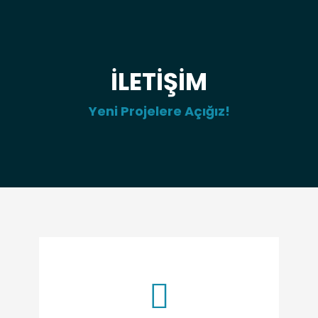
İLETIŞIM
Yeni Projelere Açığız!