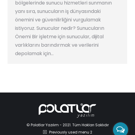
bölgelerinde sunucu hizmetleri sunmanın
yanı sıra, sunucuların iş dünyasındaki
önemini ve güvenilirliğini vurgulamak
istiyoruz. Sunucular nedir? Sunucuların
Önemi Bir işletme için sunucular, dijital
varlıklarını barındırmak ve verilerini
depolamak için…
© Polatlar Yazılım - 2021. Tüm Hakları Saklıdır
Previously used menu 2