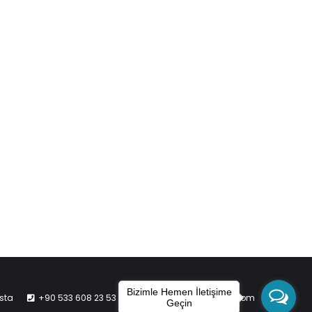
Bizimle Hemen İletişime
sta
+90 533 608 23 53
info@polatlaryazilim.com
Geçin