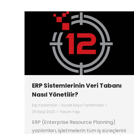
ERP Sistemlerinin Veri Tabanı
Nasıl Yönetilir?
Erp Yazılımları
burak kaya
Tarafından
26 Eylül 2023
Yorum Yap
ERP (Enterprise Resource Planning)
yazılımları, işletmelerin tüm iş süreçlerini